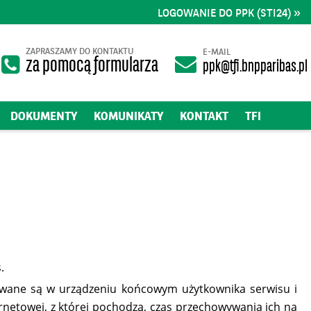
LOGOWANIE DO PPK (STI24) »
ZAPRASZAMY DO KONTAKTU
E-MAIL
za pomocą formularza
ppk@tfi.bnpparibas.pl
DOKUMENTY
KOMUNIKATY
KONTAKT
TFI
.
howywane są w urządzeniu końcowym użytkownika serwisu i
rnetowej, z której pochodzą, czas przechowywania ich na