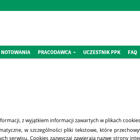
NOTOWANIA
PRACODAWCA
UCZESTNIK PPK
FAQ
ormacji, z wyjątkiem informacji zawartych w plikach cookies
formatyczne, w szczególności pliki tekstowe, które przec
ych serwisu. Cookies zazwyczaj zawierają nazwę strony inte