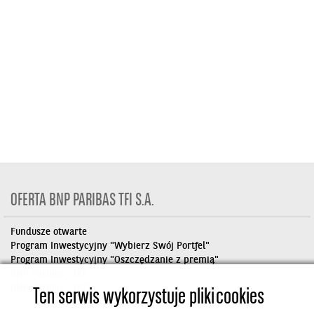
OFERTA BNP PARIBAS TFI S.A.
Fundusze otwarte
Program Inwestycyjny "Wybierz Swój Portfel"
Program Inwestycyjny "Oszczędzanie z premią"
BNP Paribas - IKE
BNP Paribas - IKZE
Ten serwis wykorzystuje pliki cookies