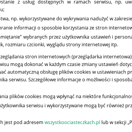
rzystanie z usług dostępnych w ramach serwisu, np. uwi
u;
ństwa, np. wykorzystywane do wykrywania nadużyć w zakresie
eranie informacji o sposobie korzystania ze stron interneto
pamiętanie” wybranych przez użytkownika ustawień i persona
k, rozmiaru czcionki, wyglądu strony internetowej itp.
eglądania stron internetowych (przeglądarka internetowa
isu mogą dokonać w każdym czasie zmiany ustawień dotycz
wać automatyczną obsługę plików cookies w ustawieniach pr
ka serwisu. Szczegółowe informacje o możliwości i sposoba
ania plików cookies mogą wpłynąć na niektóre funkcjonalno
użytkownika serwisu i wykorzystywane mogą być również pr
ych jest pod adresem
wszystkoociasteczkach.pl
lub w sekcji 